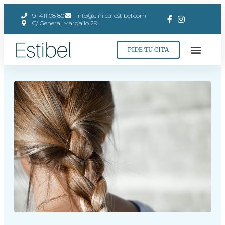
91 411 08 80
info@clinica-estibel.com
C/ General Margallo 29
PIDE TU CITA