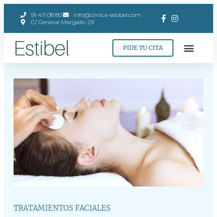
91 411 08 80
info@clinica-estibel.com
C/ General Margallo 29
PIDE TU CITA
TRATAMIENTOS FACIALES