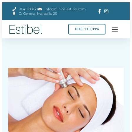
91 411 08 80
info@clinica-estibel.com
C/ General Margallo 29
PIDE TU CITA