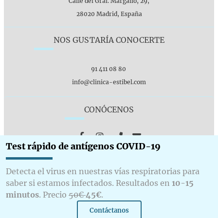
Calle del Gral. Margallo, 29,
28020 Madrid, España
NOS GUSTARÍA CONOCERTE
91 411 08 80
info@clinica-estibel.com
CONÓCENOS
Test rápido de antígenos COVID-19
© 2020 Clínica de Estética y Nutrición Estibel S.L.
Detecta el virus en nuestras vías respiratorias para
Politica de privacidad
Aviso legal
Política de cookies
saber si estamos infectados. Resultados en
10-15
Panel de cookies
minutos
. Precio
50€
45€
.
2020 Clínica Estibel – Clínica de estética y nutrición © todos los
Contáctanos
derechos reservados