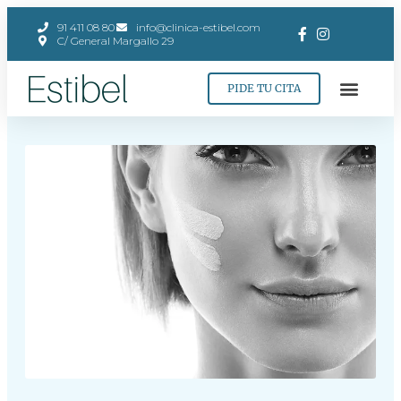
91 411 08 80
info@clinica-estibel.com
C/ General Margallo 29
PIDE TU CITA