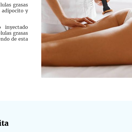
lulas grasas
 adipocito y
o inyectado
élulas grasas
endo de esta
ta​