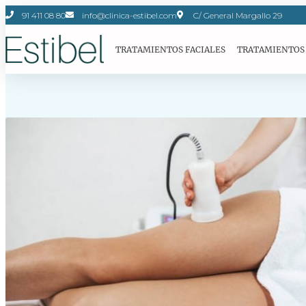
91 411 08 80
info@clinica-estibel.com
C/ General Margallo 29
TRATAMIENTOS FACIALES
TRATAMIENTOS