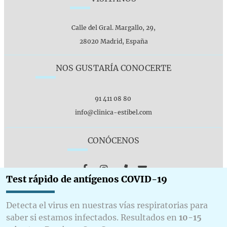
Calle del Gral. Margallo, 29,
28020 Madrid, España
NOS GUSTARÍA CONOCERTE
91 411 08 80
info@clinica-estibel.com
CONÓCENOS
Test rápido de antígenos COVID-19
© 2020 Clínica de Estética y Nutrición Estibel S.L.
Detecta el virus en nuestras vías respiratorias para
Politica de privacidad
Aviso legal
Política de cookies
saber si estamos infectados. Resultados en
10-15
Panel de cookies