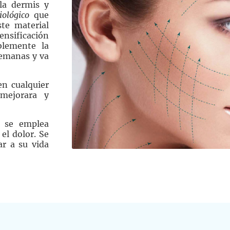
 la dermis y
ológico
que
ste material
ensificación
blemente la
semanas y va
en cualquier
mejorara y
 se emplea
el dolor. Se
ar a su vida