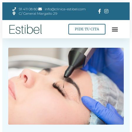
91 411 08 80
info@clinica-estibel.com
C/ General Margallo 29
PIDE TU CITA