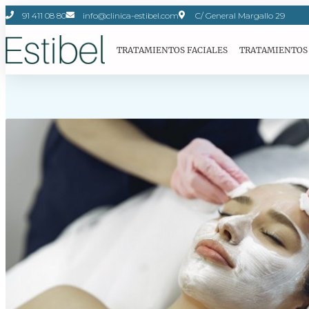
91 411 08 80
info@clinica-estibel.com
C/ General Margallo 29
TRATAMIENTOS FACIALES
TRATAMIENTOS