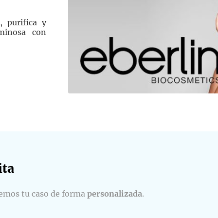
, purifica y
uminosa con
ta​
remos tu caso de forma
personalizada
.